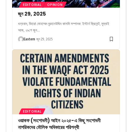
EDITORIAL
OPINION
জুন 29, 2025
ধন্যবাদ, বিহার! মোহাম্মদ বুরহানউদ্দিন কাসমি সম্পাদক: ইস্টার্ন ক্রিসেন্ট, মুম্বাই
আজ, ২৯শে জুন…
Eastern
জুন 29, 2025
EDITORIAL
ওয়াকফ (সংশোধনী) আইন ২০২৫-এ কিছু সংশোধনী
নাগরিকদের মৌলিক অধিকারের পরিপন্থী