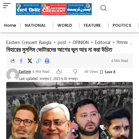
Home
NATIONAL
WORLD
FEATURE
POLITICS
North East
Africa
States
Asia
Articles
Australia
Book Revie
International
Eastern Crescent Bangla
>
post
>
OPINION
>
Editorial
>
বিহারের মুসলিম ভোটারদের আগের ভুল আর না করা উচিত
বিহারের মুসলিম ভোটারদের আগের ভুল আর না করা উচিত
4 Min Read
Eastern
4 Min Read
2
49 Views
Last updated: নভেম্বর 2, 2025 6:16 অপরাহ্ন