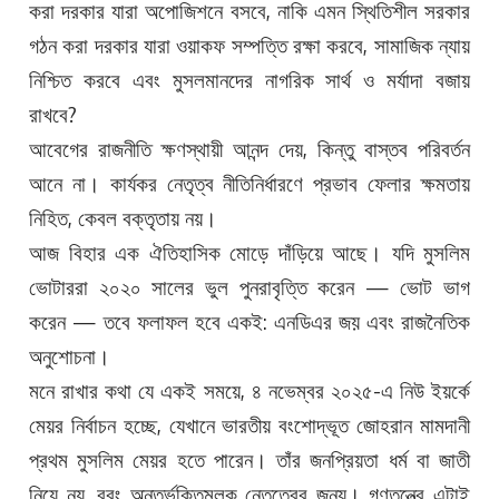
করা দরকার যারা অপোজিশনে বসবে, নাকি এমন স্থিতিশীল সরকার
গঠন করা দরকার যারা ওয়াকফ সম্পত্তি রক্ষা করবে, সামাজিক ন্যায়
নিশ্চিত করবে এবং মুসলমানদের নাগরিক সার্থ ও মর্যাদা বজায়
রাখবে?
আবেগের রাজনীতি ক্ষণস্থায়ী আনন্দ দেয়, কিন্তু বাস্তব পরিবর্তন
আনে না। কার্যকর নেতৃত্ব নীতিনির্ধারণে প্রভাব ফেলার ক্ষমতায়
নিহিত, কেবল বক্তৃতায় নয়।
আজ বিহার এক ঐতিহাসিক মোড়ে দাঁড়িয়ে আছে। যদি মুসলিম
ভোটাররা ২০২০ সালের ভুল পুনরাবৃত্তি করেন — ভোট ভাগ
করেন — তবে ফলাফল হবে একই: এনডিএর জয় এবং রাজনৈতিক
অনুশোচনা।
মনে রাখার কথা যে একই সময়ে, ৪ নভেম্বর ২০২৫-এ নিউ ইয়র্কে
মেয়র নির্বাচন হচ্ছে, যেখানে ভারতীয় বংশোদ্ভূত জোহরান মামদানী
প্রথম মুসলিম মেয়র হতে পারেন। তাঁর জনপ্রিয়তা ধর্ম বা জাতী
নিয়ে নয়, বরং অন্তর্ভুক্তিমূলক নেতৃত্বের জন্য। গণতন্ত্রে এটাই