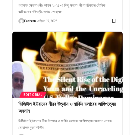
ওয়াকফ (সংশোধনী) আইন ২০২৫-এ কিছু সংশোধনী নাগরিকদের মৌলিক
অধিকারের পরিপন্থী লেখক: মোহাম্মদ…
Eastern
এপ্রিল 15, 2025
EDITORIAL
ডিজিটাল ইউয়ানের নীরব উত্থান ও মার্কিন ডলারের আধিপত্যের
অবসান
ডিজিটাল ইউয়ানের নীরব উত্থান ও মার্কিন ডলারের আধিপত্যের অবসান লেখক:
মোহাম্মদ বুরহানউদ্দীন…