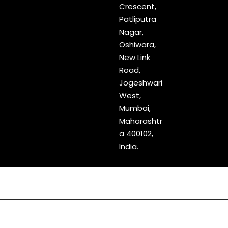
Crescent,
Patliputra
Nagar,
Oshiwara,
New Link
Road,
Jogeshwari
West,
Mumbai,
Maharashtr
a 400102,
India.
Copyright © 2023
Markaz Media
All Rights Reserved | Design &
Developed by
Ahmed Manasiya
.