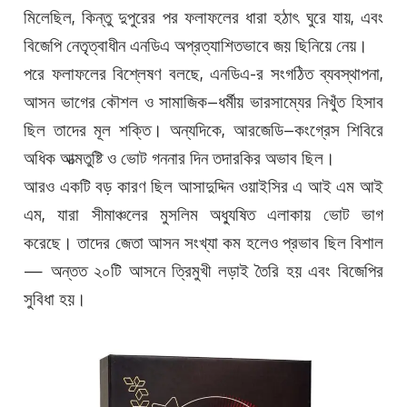
মিলেছিল, কিন্তু দুপুরের পর ফলাফলের ধারা হঠাৎ ঘুরে যায়, এবং
বিজেপি নেতৃত্বাধীন এনডিএ অপ্রত্যাশিতভাবে জয় ছিনিয়ে নেয়।
পরে ফলাফলের বিশ্লেষণ বলছে, এনডিএ-র সংগঠিত ব্যবস্থাপনা,
আসন ভাগের কৌশল ও সামাজিক–ধর্মীয় ভারসাম্যের নিখুঁত হিসাব
ছিল তাদের মূল শক্তি। অন্যদিকে, আরজেডি–কংগ্রেস শিবিরে
অধিক আত্মতুষ্টি ও ভোট গননার দিন তদারকির অভাব ছিল।
আরও একটি বড় কারণ ছিল আসাদুদ্দিন ওয়াইসির এ আই এম আই
এম, যারা সীমাঞ্চলের মুসলিম অধ্যুষিত এলাকায় ভোট ভাগ
করেছে। তাদের জেতা আসন সংখ্যা কম হলেও প্রভাব ছিল বিশাল
— অন্তত ২০টি আসনে ত্রিমুখী লড়াই তৈরি হয় এবং বিজেপির
সুবিধা হয়।