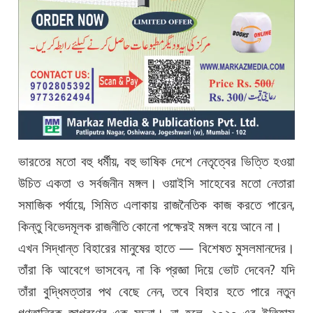
ভারতের মতো বহু ধর্মীয়, বহু ভাষিক দেশে নেতৃত্বের ভিত্তি হওয়া
উচিত একতা ও সর্বজনীন মঙ্গল। ওয়াইসি সাহেবের মতো নেতারা
সমাজিক পর্যায়ে, সিমিত এলাকায় রাজনৈতিক কাজ করতে পারেন,
কিন্তু বিভেদমূলক রাজনীতি কোনো পক্ষেরই মঙ্গল বয়ে আনে না।
এখন সিদ্ধান্ত বিহারের মানুষের হাতে — বিশেষত মুসলমানদের।
তাঁরা কি আবেগে ভাসবেন, না কি প্রজ্ঞা দিয়ে ভোট দেবেন? যদি
তাঁরা বুদ্ধিমত্তার পথ বেছে নেন, তবে বিহার হতে পারে নতুন
গণতান্ত্রিক জাগরণের এক সূচনা। না হলে, ২০২০-এর ইতিহাস