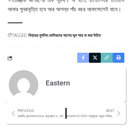
আবার পুনরাবৃত্তি হবে আর আগন্ত পাঁচ বছর আফসোসেই যাবে।
TAGGED:
বিহারের মুসলিম ভোটারদের আগের ভুল আর না করা উচিত
Eastern
PREVIOUS
NEXT
ভারতীয় মুসলমানদের জন্য অনুপ্রেরণা ড. এপিজে আব্দুল কালাম।
ডিপ্লোমা ইন ইংলিশ ল্যাঙ্গুয়েজ অ্যান্ড লিটারেচার (DELL)–এর ভর্তি পরীক্ষার তারিখ ঘোষণা