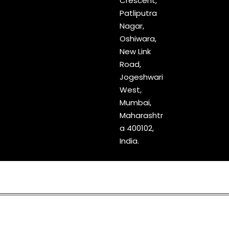
Crescent,
Patliputra
Nagar,
Oshiwara,
New Link
Road,
Jogeshwari
West,
Mumbai,
Maharashtr
a 400102,
India.
Copyright © 2023
Markaz Media
All Rights Reserved | Design &
Developed by
Ahmed Manasiya
.