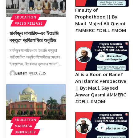
Finality of
Prophethood || By:
EDUCATION
Maul. Majed Ali Qasmi
PRESS RELEASE
#MMERC #DELL #MOM
মার্কাজুল মাআরিফ-এর ইংরেজি
বক্তৃতা প্রতিযোগিতা অনুষ্ঠিত
মার্কাজুল মাআরিফ-এর ইংরেজি বক্তৃতা
প্রতিযোগিতা অনুষ্ঠিত শিক্ষার্থীদের চমৎকার
উপস্থাপনা, বিচারকদের মূল্যবান পরামর্শ…
Eastern
জুন 29, 2025
AI is a Boon or Bane?
An Islamic Perspective
|| By: Maul. Sayeed
Anwar Qasmi #MMERC
#DELL #MOM
EDUCATION
MADRASA
UNIVERSITY