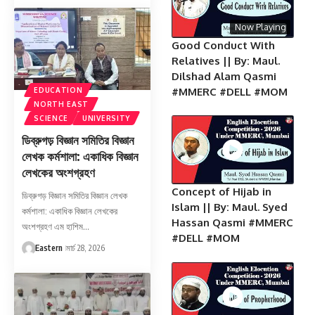
Now Playing
Good Conduct With
Relatives || By: Maul.
Dilshad Alam Qasmi
#MMERC #DELL #MOM
EDUCATION
NORTH EAST
SCIENCE
UNIVERSITY
ডিব্রুগড় বিজ্ঞান সমিতির বিজ্ঞান
লেখক কর্মশালা: একাধিক বিজ্ঞান
লেখকের অংশগ্রহণ
Concept of Hijab in
ডিব্রুগড় বিজ্ঞান সমিতির বিজ্ঞান লেখক
Islam || By: Maul. Syed
কর্মশালা: একাধিক বিজ্ঞান লেখকের
Hassan Qasmi #MMERC
অংশগ্রহণ এম হাশিম…
#DELL #MOM
Eastern
মার্চ 28, 2026