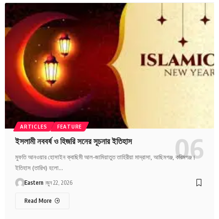
ARTICLES
FEATURE
ইসলামী নববর্ষ ও হিজরি সনের সূচনার ইতিহাস
মুফতি আনওয়ার হোসাইন ক্বাছিমী আল-জামিয়াতুত তাহিরীয়া মাদ্রাসা, আছিমগঞ্জ, করিমগঞ্জ।
ইতিহাস (তারিখ) হলো…
Eastern
জুন 22, 2026
Read More