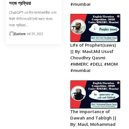
সহজ প্রক্রিয়া
#mumbai
ChatGPT-এর ফ্রি ব্যবহারকারীরা এখন
ঘিবলি স্টাইলের ছবি তৈরি করতে পারেন:
সহজ প্রক্রিয়া…
Eastern
মার্চ 29, 2025
Life of Prophet(saws)
|| By: Maul.Md Ususf
Choudhry Qasmi
#MMERC #DELL #MOM
#mumbai
The Importance of
Dawah and Tabligh ||
By: Maul. Mohammad