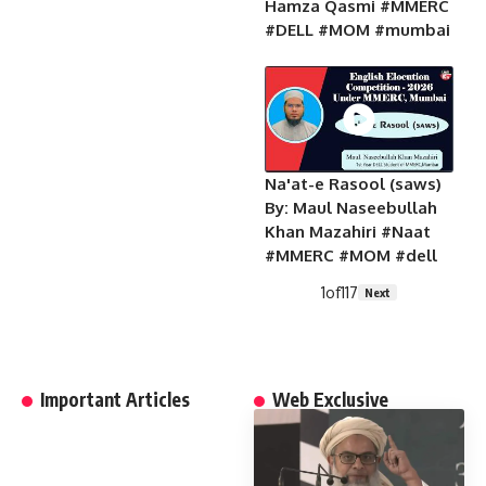
Hamza Qasmi #MMERC
#DELL #MOM #mumbai
Na'at-e Rasool (saws)
By: Maul Naseebullah
Khan Mazahiri #Naat
#MMERC #MOM #dell
1
of
117
Next
Important Articles
Web Exclusive