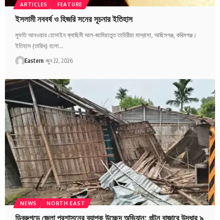
ARTICLES
FEATURE
ইসলামী নববর্ষ ও হিজরি সনের সূচনার ইতিহাস
মুফতি আনওয়ার হোসাইন ক্বাছিমী আল-জামিয়াতুত তাহিরীয়া মাদ্রাসা, আছিমগঞ্জ, করিমগঞ্জ।
ইতিহাস (তারিখ) হলো…
Eastern
জুন 22, 2026
NEWS
NORTH EAST
ডিব্রুগড়ে জেলা প্রশাসনের ব্যাপক উচ্ছেদ অভিযান: পল্টন বাজারে উদ্ধার ৯