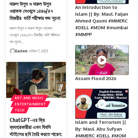
দারুল উলুম ও দারুল উলুম
An Introduction to
ওয়াকফ দেওবন্দে ১৪৪৬/৪৭
Islam || By: Maul. Faijan
হিজরীর ভর্তি পরীক্ষার শুভ সূচনা
Ahmed Qasmi #MMERC
#DELL #MOM #mumbai
দারুল উলুম ও দারুল উলুম ওয়াকফ
#MMPP
দেওবন্দে ১৪৪৬/৪৭ হিজরীর ভর্তি পরীক্ষার
শুভ সূচনা…
Eastern
এপ্রিল 7, 2025
Assam Flood 2026
ART AND MUSIC
ENTERTAINMENT
TECH
ChatGPT-এর ফ্রি
Islam and Terrorism ||
ব্যবহারকারীরা এখন ঘিবলি
By: Maul. Abu Sufyan
স্টাইলের ছবি তৈরি করতে পারেন:
#MMERC #DELL #MOM